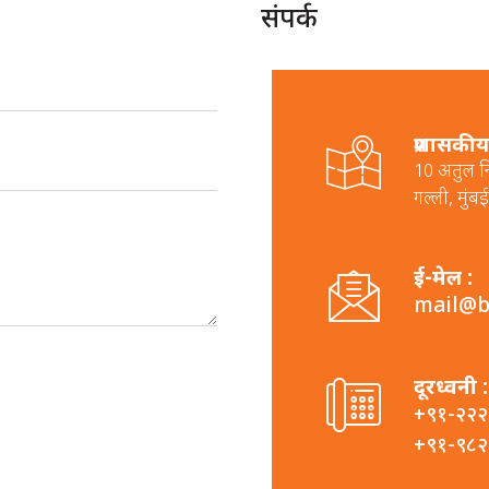
संपर्क
प्रशासकीय
10 अतुल नि
गल्ली, मुं
ई-मेल :
mail@b
दूरध्वनी :
+९१-२२२
+९१-९८२