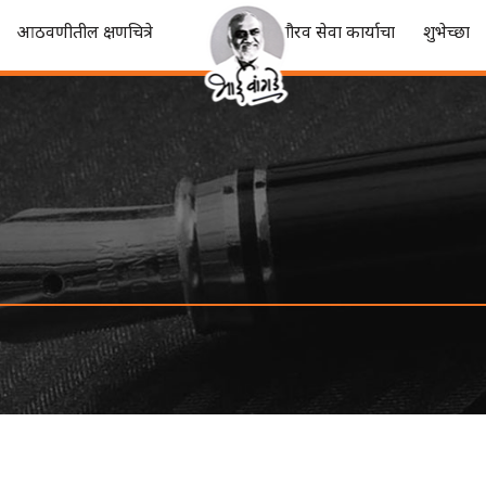
आठवणीतील क्षणचित्रे
गौरव सेवा कार्याचा
शुभेच्छा