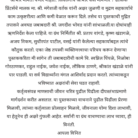
आभार मानता येणार नाहीत. जिवलगाचे आभार कसे मानणार ? ग्राफिक
प्रिंटर्सचे मालक मा. श्री. मंगेशजी वर्तक यांनी अक्षर जुळणी व मुद्रण सहकार्याचे
काम उत्कृष्टरीत्या आणि कमी वेळात करून दिले. तसेच या पुस्तकाची मुद्रित
तपासने अवघड जबाबदारी श्री. जगदीश भोवड यांनी सांभाळली.या दोघांचाही
ऋणनिर्देश केला पाहिजे. या ग्रंथ निर्मितीत श्री. प्रताप वांगडे, कृष्ण खंडागळे,
अजय निकम, सुधीरपंत पाटील, वसई यांनी केलेल्या सहकार्याबद्दल त्यांचे
कौतुक करतो. एका जेष्ठ तपस्वी व्यक्तिमत्त्वाचा परिचय करून देणार्‍या
पुस्तककरिता मी सांगेन ती जबाबदारीची कामे चि. स्वप्निल पिंपळे, निळोबा
गोरठाणकर, राहुल नाईक, जयेश नाईक, लौकिक ठाणगे, श्रीकांत खंडाळे यांनी
पार पाडली. या सर्व विद्यार्थ्यांना मंगल आशिर्वाद प्रदान करतो. त्यांच्याकडून
भविष्यात अक्षरांची सेवा घडत राहावी.
कर्तृत्वसंपन्न माणसाची जीवन चरित्र पुढील पिढीला दीपस्तंभाप्रमाणे
मार्गदर्शन करीत असतात. या पुस्तकाच्या वाचनाने पुढील पिढीला प्रेरणा
मिळावी, त्यांच्या कर्तृत्वाला प्रोत्साहन मिळावे, जीवनाला योग्य दिशा लाभावी,
या हेतूनेच ही अक्षरे गुंफली आहेत. सर्वांनी या ग्रंथ वाचण्याचा लाभ घ्यावा, ही
विनंती.
आपला विनित