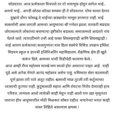
सोडवतात. आज प्रत्येकाला विचारले तर तो भावणूक होवून सांगेल भाई...
आमचे भाई... अगदी छोट्या छोट्या समस्या ही ते सोडवतात. योग्य सल्ला देतात.
दुखाचे डोंगर कोसळू दे भाईंच्या छत्रछायेत माणूस डगमगत नाही. भाई
सत्कर्माची आस लागली आमच्या आयुष्याचा श्री गणेशा झाला. वारकरी संप्रदाय
जोपासल्याने लोकांच्या बघण्याचा दृष्टीकोन बदलला. समाजामध्ये आदराने नांव
घेतले जाते. त्यापाठीमागे उभी आहे फक्त शिवसहयाद्री आणि शिवसह्याद्री !
भाई आपण प्रत्येकाच्या कलागुणांना वाव दिला संस्थेचे विविध उपक्रम इंग्लिश
मिडयम स्कूल व ज्ञानश्री इंजिनिअरिंग महाविद्यालय. शैक्षणिक क्षेत्र ही खूले
करून दिले. आमच्या भावी पिढीचेही कल्याण केले.-
आज आम्ही रौप्य महोत्सव सारखे सण साजरे होत असताना पाहत आहे . याही
पुढे असे अनेक येणारे आनंद महोस्तव असेच पाहू. भविष्यात सेवा कालावधी
पूर्ण झाला तरी नाते अतूट राहील. श्वासाची माळ तुटली तरी कर्तुत्वाच्या
ध्यासाची तुटणार नाही. कुटुंबासाठी सहारा आणि शेवटचा निरोप देणाराही हाच
परिवार. जन्माला आलो त्यावेळी काही घेवून नाही आलो पण उद्या मृत्युनंतर
जाताना हीच आयुष्यातील मोठी मिळकत सोबत राहील. भावनेच्या भरात काही
जास्त लिहिले असल्यास क्षमस्व !