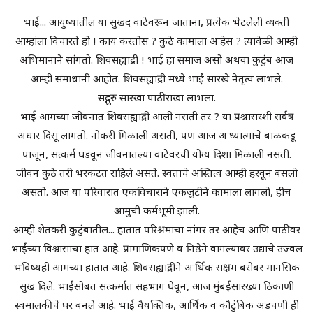
भाई... आयुष्यातील या सुखद वाटेवरून जाताना, प्रत्येक भेटलेली व्यक्ती
आम्हांला विचारते हो ! काय करतोस ? कुठे कामाला आहेस ? त्यावेळी आम्ही
अभिमानाने सांगतो. शिवसह्याद्री ! भाई हा समाज असो अथवा कुटुंब आज
आम्ही समाधानी आहोत. शिवसह्याद्री मध्ये भाईं सारखे नेतृत्व लाभले.
सद्गुरु सारखा पाठीराखा लाभला.
भाई आमच्या जीवनात शिवसह्याद्री आली नसती तर ? या प्रश्नासरशी सर्वत्र
अंधार दिसू लागतो. नोकरी मिळाली असती, पण आज आध्यात्माचे बाळकडू
पाजून, सत्कर्म घडवून जीवनातल्या वाटेवरची योग्य दिशा मिळाली नसती.
जीवन कुठे तरी भरकटत राहिले असते. स्वताचे अस्तित्व आम्ही हरवून बसलो
असतो. आज या परिवारात एकविचाराने एकजुटीने कामाला लागलो, हीच
आमुची कर्मभूमी झाली.
आम्ही शेतकरी कुटुंबातील... हातात परिश्रमाचा नांगर तर आहेच आणि पाठीवर
भाईंच्या विश्वासाचा हात आहे. प्रामाणिकपणे व निष्ठेने वागल्यावर उद्याचे उज्वल
भविष्यही आमच्या हातात आहे. शिवसह्याद्रीने आर्थिक सक्षम बरोबर मानसिक
सुख दिले. भाईंसोबत सत्कर्मात सहभाग घेवून, आज मुंबईसारख्या ठिकाणी
स्वमालकीचे घर बनले आहे. भाई वैयक्तिक, आर्थिक व कौटुंबिक अडचणी ही