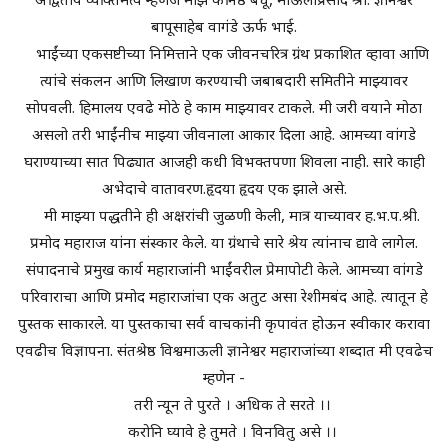
अद्वितीय व्यक्तिमत्व म्हणजे माझे कनिष्ठ बंधू, माऊलीप्रसाद श्री. ज्ञानेश्वर
बापूसाहेब वागंडे ऊर्फ भाई.
भाईंच्या एकसष्टीच्या निमित्ताने एक जीवनचरित्र ग्रंथ प्रकाशित व्हावा आणि
त्यांचे संकलन आणि लिखाण करण्याची जबाबदारी समितीने माझ्यावर
सोपवली. हिमालय एवढे मोठे हे काम माझ्यावर टाकले. मी जरी वयाने मोठा
असलो तरी भाईंनीच माझ्या जीवनाला आकार दिला आहे. आमच्या वांगडे
घराण्याच्या सात पिढ्यात आजही कधी विभक्तपणा शिवला नाही. सारे काही
अभेदाचे वातावरण.हृदया हृदय एक झाले असे.
मी माझ्या पद्धतीने ही अक्षरांची जुळणी केली, मात्र याच्यावर ह.भ.प.श्री.
प्रमोद महाराज यांना संस्कार केले. या ग्रंथाचे सारे श्रेय त्यांनाच द्यावे लागेल.
संपादनाचे प्रमुख कार्य महाराजांनी भाईंवरील प्रेमापोटी केले. आमच्या वांगडे
परिवाराचा आणि प्रमोद महाराजांचा एक अतुट असा रेशीमबंद आहे. त्यातून हे
पुस्तक साकारले. या पुस्तकाचा सर्व वाचकांनी कृपावंत होऊन स्वीकार करावा
एवढीच विज्ञापना. संतश्रेष्ठ विश्वमाऊली ज्ञानेश्वर महाराजांच्या शब्दात मी एवढेच
म्हणेन -
तरी न्यून ते पुरते । अधिक ते सरते ।।
करोनि घ्यावे हे तुमते । विनवितु असे ।।