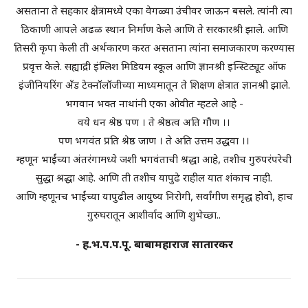
असताना ते सहकार क्षेत्रामध्ये एका वेगळ्या उंचीवर जाऊन बसले. त्यांनी त्या
ठिकाणी आपले अढळ स्थान निर्माण केले आणि ते सरकारश्री झाले. आणि
तिसरी कृपा केली ती अर्थकारण करत असताना त्यांना समाजकारण करण्यास
प्रवृत्त केले. सह्याद्री इंग्लिश मिडियम स्कूल आणि ज्ञानश्री इन्स्टिट्यूट ऑफ
इंजीनियरिंग अँड टेक्नॉलॉजीच्या माध्यमातून ते शिक्षण क्षेत्रात ज्ञानश्री झाले.
भगवान भक्त नाथांनी एका ओवीत म्हटले आहे -
वये धन श्रेष्ठ पण । ते श्रेष्ठत्व अति गौण ।।
पण भगवंत प्रति श्रेष्ठ जाण । ते अति उत्तम उद्धवा ।।
म्हणून भाईंच्या अंतरंगामध्ये जशी भगवंताची श्रद्धा आहे, तशीच गुरुपरंपरेची
सुद्धा श्रद्धा आहे. आणि ती तशीच यापुढे राहील यात शंकाच नाही.
आणि म्हणूनच भाईंच्या यापुढील आयुष्य निरोगी, सर्वांगीण समृद्ध होवो, हाच
गुरुघरातून आशीर्वाद आणि शुभेच्छा..
- ह.भ.प.प.पू. बाबामहाराज सातारकर