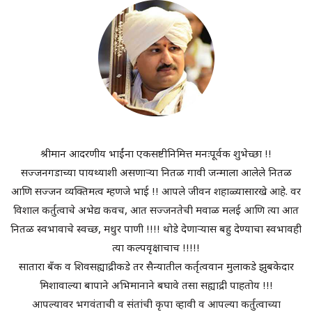
श्रीमान आदरणीय भाईंना एकसष्टीनिमित्त मनःपूर्वक शुभेच्छा !!
सज्जनगडाच्या पायथ्याशी असणाऱ्या नितळ गावी जन्माला आलेले नितळ
आणि सज्जन व्यक्तिमत्व म्हणजे भाई !! आपले जीवन शहाळ्यासारखे आहे. वर
विशाल कर्तुत्वाचे अभेद्य कवच, आत सज्जनतेची मवाळ मलई आणि त्या आत
नितळ स्वभावाचे स्वच्छ, मधुर पाणी !!!! थोडे देणाऱ्यास बहु देण्याचा स्वभावही
त्या कल्पवृक्षाचाच !!!!!
सातारा बँक व शिवसह्याद्रीकडे तर सैन्यातील कर्तृत्ववान मुलाकडे झुबकेदार
मिशावाल्या बापाने अभिमानाने बघावे तसा सह्याद्री पाहतोय !!!
आपल्यावर भगवंताची व संतांची कृपा व्हावी व आपल्या कर्तुत्वाच्या