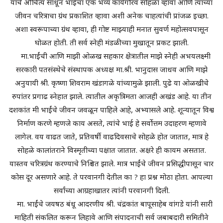
याचे औचित्य साधून भाईंचा एक भव्य कार्यगौरव सोहळा व्हावा आणि त्यांच्या
जीवन चरित्राचा ग्रंथ प्रकाशित व्हावा अशी अनेक चाहत्यांची प्रांजळ इच्छा.
अशा स्वरूपाच्या ग्रंथ व्हावा, ही गोष्ट माझ्याही मनात सुवर्ण महोत्सवपासून
घोळत होती. ती सर्व स्नेही मंडळीच्या मुखातून प्रकट झाली.
मा.भाईंची आणि माझी ओळख सहकार क्षेत्रातील माझे स्नेही अभयलक्ष्मी
सरकारी पतसंस्थेचे संस्थापक अध्यक्ष मा.श्री. भानुदास जाधव आणि माझे
अनुयायी श्री. कृष्णा शिवराम खंडागळे यांच्यामुळे झाली. पुढे या ओळखीचे
रुपांतर प्रगाढ स्नेहात झाले. त्यातील अकृत्रिमता आजही अखंड आहे. या तीन
दशकांत मी भाईंचे जीवन जवळून पाहिले आहे, अभ्यासले आहे. शून्यातून विश्व
निर्माण करणे म्हणजे काय असते, त्यांचे भाई हे सर्वोत्तम उदाहरण म्हणावे
लागेल. वय वाढत जाते, प्रतिवर्षी वाढदिवसाचे सोहळे होत जातात, मात्र हे
सोहळे कालांतराने विस्मृतीच्या पक्षात जातात. अक्षरे ही कायम असतात.
यास्तव चरित्रग्रंथ करण्याचे निश्चित झाले. मात्र भाईंचे जीवन प्रसिद्धीपासून चार
कोस दूर असणारे आहे. ते परवानगी देतील का ? हा प्रश्न मोठा होता. आपल्या
सर्वांच्या आग्रहाखातर त्यांनी परवानगी दिली.
मा. भाईंचे जयषठ बंधू आदरणीय श्री. चंद्रकांत बापूसाहेब वांगडे यांनी सारी
माहिती संकलित करून लिहावे आणि संपादनाची सर्व जबाबदारी समितीने