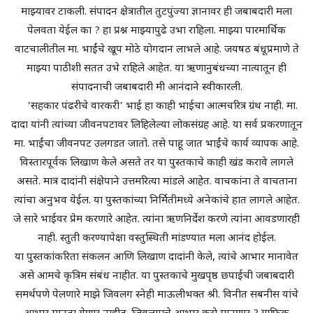
माझ्यावर टाकली. संपादन क्षेत्रातील तुटपुंज्या ज्ञानावर ही जबाबदारी मला
पेलवता येईल का ? हा प्रश्न माझ्यापुढे उभा राहिला. माझ्या पारमार्थिक
वाटचालीतील मा. भाईंचे खूप मोठे योगदान लाभले आहे. जयषठ बंधूप्रमाणे ते
माझ्या पाठीशी सतत उभे राहिले आहेत. या ऋणानुबंधच्या नात्यातून ही
संपादनाची जबाबदारी मी आनंदाने स्वीकारली.
'सहकार पंढरीचे वारकरी' भाई हा काही भाईचा आत्मचरित्र ग्रंथ नाही. मा.
दादा यांनी त्यांच्या जीवनपटावर लिहिलेल्या लोकसंग्रह आहे. या सर्व प्रकरणातून
मा. भाईंचा जीवनपट उलगडत जातो. तसे पाहू जात भाईंचे कार्य व्यापक आहे.
विस्तारपूर्वक लिखाण केले असते तर या पुस्तकाचे काही खंड करावे लागले
असते. मात्र दादांनी संक्षेपाने उत्तमरित्या मांडले आहेत. वाचकांना ते वाचताना
त्यांचा अनुभव येईल. या पुस्तकांच्या निर्मितीमध्ये अनेकांचे हात लागले आहेत.
जे सारे भाईवर प्रेम करणारे आहेत. त्यांना ऋणनिर्देश करणे त्यांना आवडणारही
नाही. स्तुती करण्यापेक्षा वस्तुस्थिती मांडण्यात मला आनंद होईल.
या पुस्तकांकरिता संकलन आणि लिखाण दादांनी केले, त्यांचे आभार मानावेत
असे आमचे कृत्रिम संबंध नाहीत. या पुस्तकाचे मुखपृष्ठ छपाईची जबाबदारी
समर्थपणे पेलणारे माझे जिवलग स्नेही माऊलीभक्त श्री. विनीत सबनीस यांचे